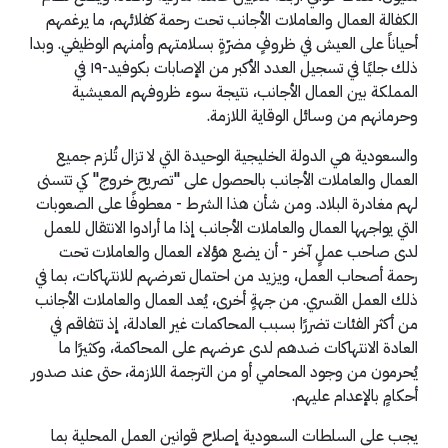
الكفالة العمال والعاملات الأجانب تحت رحمة كفلائهم، ما يرغمهم
أحياناً على العيش في ظروفٍ مضرّةٍ بسلامتهم وأمنهم الوظيفي. وبدا
ذلك جليًا في تسجيل العدد الأكبر من الإصابات بكوفيد-١٩ في
المملكة بين العمال الأجانب، نتيجة سوء ظروفهم المعيشية
وحرمانهم من وسائل الوقاية اللازمة.
والسعودية هي الدولة الخليجية الوحيدة التي لا تزال تُلزم جميع
العمال والعاملات الأجانب بالحصول على "تصريح خروج" كي تتسنى
لهم مغادرة البلاد. ومن شأن هذا الشرط - معطوفًا على الصعوبات
التي يواجهها العمال والعاملات الأجانب إذا ما أرادوا الانتقال للعمل
لدى صاحب عملٍ آخر - أن يضع هؤلاء العمال والعاملات تحت
رحمة أصحاب العمل، ويزيد من احتمال تعرضهم للانتهاكات، بما في
ذلك العمل القسري. من جهةٍ أخرى، يُعد العمال والعاملات الأجانب
من أكثر الفئات تضررًا بسبب المحاكمات غير العادلة، إذ تتفاقم في
العادة الانتهاكات ضدهم لدى عرضهم على المحاكمة، وكثيرًا ما
يُحرمون من وجود المحامي أو من الترجمة اللازمة، حتى عند صدور
أحكامٍ بالإعدام عليهم.
يجب على السلطات السعودية إصلاح قوانين العمل المحلية بما