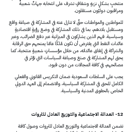
منتخبٍ بشكلٍ نزيهٍ وشفافٍ تشرف على انتخابه جهاتٌ شعبيةٌ
ومراقبون دوليّون مستقلون.
للمواطنين والمواطنات حقٌ لا تنازل عنه في المشاركة في صياغة واقع
ومستقبل بلادهم، بما في ذلك المشاركة في وضع رؤيةٍ اقتصاديةٍ
وسياسية. فهم الذين يشاركون في الميزانية عبر دفع الضرائب، وعبر
عائدات النفط التي يفترض أن تكون مُلكًا عامًا يمنحهم حق الرقابة
والشراكة في إنفاق عائداته، من خلال مؤسساتٍ شعبيةٍ منتخبة، كما
يحق لهم المشاركة في صنع وصياغة السياسات التي تؤثر في
مصالحهم، في كافة المجالات من دون قيود.
يجب على السلطات السعودية ضمان التكريس القانوني والفعلي
الكامل للحق في المشاركة السياسية، والانضمام إلى العهد الدولي
الخاص بالحقوق المدنية والسياسية.
12- العدالة الاجتماعية والتوزيع العادل للثروات
تضمن العدالة الاجتماعية والتوزيع العادل للثروات وصول كافة