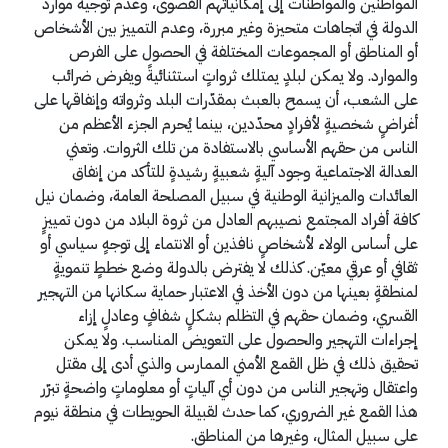
المواطنين والمواطنات إلى إمكانياتهم القصوى، وعدم توجيه موارد
الدولة في اتجاهات متحيزة وغير مبررة، وعدم التمييز بين الأشخاص
أو المناطق أو المجموعات المختلفة في الحصول على الفرص
والموارد. ولا يمكن لبلدٍ يمتلك ثرواتٍ استثنائيةً ويفرض ضرائب
على الشعب، أن يسمح بالعبث بمقدّرات البلد وثرواته وإنفاقها على
أغراضٍ شخصيةٍ لأفرادٍ محدّدين، بينما يُحرم الجزء الأعظم من
الناس من حقهم الأساسي بالاستفادة من تلك الثروات. وتعني
العدالة الاجتماعية وجود آليةٍ شعبيةٍ رشيدةٍ للتأكد من إنفاق
العائدات والميزانية الوطنية في سبيل المصلحة العامة، وضمان نيل
كافة أفراد المجتمع نصيبهم العادل من ثروة البلاد من دون تمييزٍ
على أساس الولاء لأشخاصٍ نافذين أو الانتماء إلى توجهٍ سياسي أو
ثقافي أو عرقي معيّن. كذلك لا يفترض بالدولة وضع خططٍ تنمويةٍ
لمنطقةٍ بعينها من دون الأخذ في الاعتبار حماية سكانها من التهجير
القسري، وضمان حقهم في التظلم بشكلٍ شفافٍ وعادلٍ إزاء
إجراءات التهجير والحصول على التعويض المناسب. ولا يمكن
تحقيق ذلك في ظل القمع الأمني الممارس والذي أدى إلى مقتل
واعتقال وتهجير الناس من دون أي آلياتٍ أو معلوماتٍ واضحةٍ تبرّر
هذا القمع غير الضروري، كما حدث لقبيلة الحويطات في منطقة نيوم
على سبيل المثال، وغيرها من المناطق.