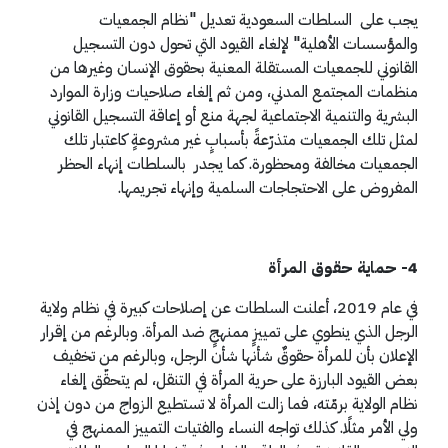
يجب على السلطات السعودية تعديل "نظام الجمعيات
والمؤسسات الأهلية" لإلغاء القيود التي تحول دون التسجيل
القانوني للجمعيات المستقلة المعنية بحقوق الإنسان وغيرها من
منظمات المجتمع المدني، ومن ثم إلغاء صلاحيات وزارة الموارد
البشرية والتنمية الاجتماعية لجهة منع أو إعاقة التسجيل القانوني
لمثل تلك الجمعيات متذرّعةً بأسبابٍ غير مشروعةٍ كاعتبار تلك
الجمعيات مخالفة ومحظورة. كما يجدر بالسلطات إنهاء الحظر
المفروض على الاحتجاجات السلمية وإنهاء تجريمها.
4- حماية حقوق المرأة
في عام 2019، أعلنت السلطات عن إصلاحات كبيرة في نظام ولاية
الرجل الذي ينطوي على تمييزٍ ممنهجٍ ضد المرأة. وبالرغم من إقرار
الإعلان بأن للمرأة حقوقٌ شأنها شأن الرجل، وبالرغم من تخفيف
بعض القيود البارزة على حرية المرأة في التنقل، لم يتحقّق إلغاء
نظام الولاية برمّته، فما زالت المرأة لا تستطيع الزواج من دون إذن
ولي الأمر مثلًا. كذلك تواجه النساء والفتيات التمييز الممنهج في