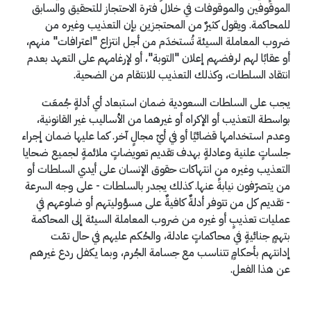
الموقوفين والموقوفات في خلال فترة الاحتجاز للتحقيق والسابق
للمحاكمة. ويقول كثيرٌ من المحتجزين بإن التعذيب وغيره من
ضروب المعاملة السيئة تُستخدَم من أجل انتزاع "اعترافات" منهم،
أو عقابًا لهم لرفضهم إعلان "التوبة"، أو لإرغامهم على التعهد بعدم
انتقاد السلطات، وكذلك التعذيب للانتقام من الضحية.
يجب على السلطات السعودية ضمان استبعاد أي أدلةٍ جُمعَت
بواسطة التعذيب أو الإكراه أو غيرهما من الأساليب غير القانونية،
وعدم استخدامها قضائيًا أو في أيّ مجالٍ آخر. كما عليها ضمان إجراء
جلساتٍ علنية وعادلةٍ بهدف تقديم تعويضاتٍ ملائمةٍ لجميع ضحايا
التعذيب وغيره من انتهاكات حقوق الإنسان على أيدي السلطات أو
من يتصرّفون نيابةً عنها. كذلك يجدر بالسلطات - على وجه السرعة
- تقديم كل من تتوفر أدلةٌ كافيةٌ على مسؤوليتهم أو ضلوعهم في
عمليات تعذيبٍ أو غيره من ضروب المعاملة السيئة إلى المحاكمة
بتهمٍ جنائيةٍ في محاكماتٍ عادلة، والحُكم عليهم في حال تمّت
إدانتهم بأحكامٍ تتناسب مع جسامة الجُرم، وبما يكفل ردع غيرهم
عن هذا الفعل.