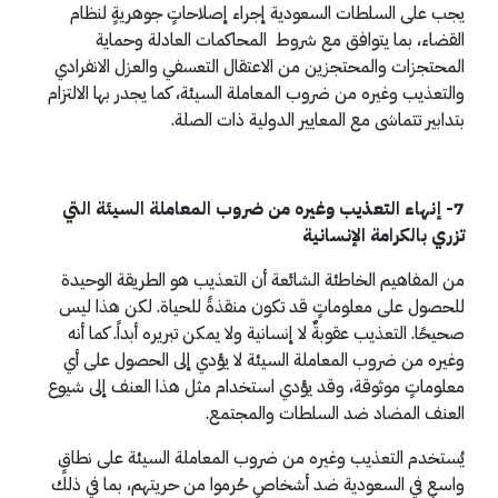
يجب على السلطات السعودية إجراء إصلاحاتٍ جوهريةٍ لنظام
القضاء، بما يتوافق مع شروط المحاكمات العادلة وحماية
المحتجزات والمحتجزين من الاعتقال التعسفي والعزل الانفرادي
والتعذيب وغيره من ضروب المعاملة السيئة، كما يجدر بها الالتزام
بتدابير تتماشى مع المعايير الدولية ذات الصلة.
7- إنهاء التعذيب وغيره من ضروب المعاملة السيئة التي
تزري بالكرامة الإنسانية
من المفاهيم الخاطئة الشائعة أن التعذيب هو الطريقة الوحيدة
للحصول على معلوماتٍ قد تكون منقذةً للحياة. لكن هذا ليس
صحيحًا. التعذيب عقوبةٌ لا إنسانية ولا يمكن تبريره أبداً. كما أنه
وغيره من ضروب المعاملة السيئة لا يؤدي إلى الحصول على أي
معلوماتٍ موثوقة، وقد يؤدي استخدام مثل هذا العنف إلى شيوع
العنف المضاد ضد السلطات والمجتمع.
يُستخدم التعذيب وغيره من ضروب المعاملة السيئة على نطاقٍ
واسعٍ في السعودية ضد أشخاصٍ حُرموا من حريتهم، بما في ذلك