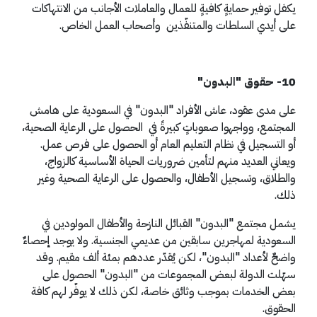
يكفل توفير حمايةٍ كافيةٍ للعمال والعاملات الأجانب من الانتهاكات
على أيدي السلطات والمتنفّذين وأصحاب العمل الخاص.
10- حقوق "البدون"
على مدى عقود، عاش الأفراد "البدون" في السعودية على هامش
المجتمع، وواجهوا صعوباتٍ كبيرةً في الحصول على الرعاية الصحية،
أو التسجيل في نظام التعليم العام أو الحصول على فرص عمل.
ويعاني العديد منهم لتأمين ضروريات الحياة الأساسية كالزواج،
والطلاق، وتسجيل الأطفال، والحصول على الرعاية الصحية وغير
ذلك.
يشمل مجتمع "البدون" القبائل النازحة والأطفال المولودين في
السعودية لمهاجرين سابقين من عديمي الجنسية. ولا يوجد إحصاءٌ
واضحٌ لأعداد "البدون"، لكن يُقدّر عددهم بمئة ألف مقيم. وقد
سهّلت الدولة لبعض المجموعات من "البدون" الحصول على
بعض الخدمات بموجب وثائق خاصة، لكن ذلك لا يوفّر لهم كافة
الحقوق.