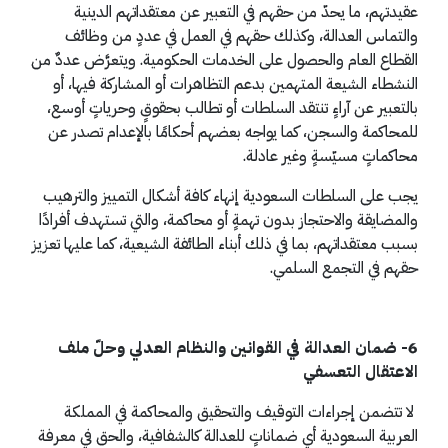
عقيدتهم، ما يحدّ من حقهم في التعبير عن معتقداتهم الدينية
والتماس العدالة، وكذلك حقهم في العمل في عددٍ من وظائف
القطاع العام والحصول على الخدمات الحكومية. ويتعرَّض عددٌ من
النشطاء الشيعة المتهمين بدعم التظاهرات أو المشاركة فيها، أو
بالتعبير عن آراءٍ تنتقد السلطات أو تطالب بحقوقٍ وحرياتٍ أوسع،
للمحاكمة والسجن، كما يواجه بعضهم أحكامًا بالإعدام تصدر عن
محاكماتٍ مسيّسةٍ وغير عادلة.
يجب على السلطات السعودية إنهاء كافة أشكال التمييز والترهيب
والمضايقة والاحتجاز بدون تهمةٍ أو محاكمة، والتي تستهدف أفرادًا
بسبب معتقداتهم، بما في ذلك أبناء الطائفة الشيعية، كما عليها تعزيز
حقهم في التجمع السلمي.
6- ضمان العدالة في القوانين والنظام العدلي وحلّ ملف
الاعتقال التعسفي
لا تتضمن إجراءات التوقيف والتحقيق والمحاكمة في المملكة
العربية السعودية أي ضماناتٍ للعدالة كالشفافية، والحق في معرفة