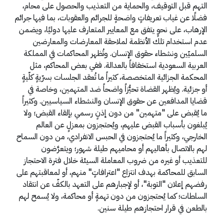
التهم قبل التوقيف، والحماية من التعذيب والحصول على محام،
فضلًا عن غياب تعريفاتٍ واضحةٍ للجرائم والعقوبات، بما فيها جرائم
الإرهاب، على نحوٍ يتفق مع المعايير المتعارف عليها دوليًا، ويضمن
عدم استخدام تلك الأنظمة لملاحقة المعارضات والمعارضين
السلميّين ونشطاء حقوق الإنسان. وتُظهر المحاكمات في المملكة
العربية السعودية استخفافاً بالعدالة. ففي بعض المحاكم، مثل
المحكمة الجزائية المتخصصة، كثيراً ما تُعقد الجلسات بسرّيةٍ كلّيةٍ
أو جزئية. ويُظهر القضاة تحيُّزاً واضحاً ضد المتهمين، وخاصة في
قضايا المدافعين عن حقوق الإنسان والنشطاء السياسيين. وكثيراً
ما يُقبض على "متهمين" من دون إذنٍ رسمي بإلقاء القبض؛ ولا
يُبلغون بأسباب القبض عليهم، ويُحتجزون بمعزلٍ عن العالم
الخارجي، وكثيراً ما يُحتجزون في الحبس الانفرادي، من دون السماح
لهم بالاتصال بأهاليهم أو محاميهم طيلة شهور؛ ويتعرَّضون
للتعذيب أو غيره من ضروب المعاملة السيئة خلال فترة الاحتجاز
السابق للمحاكمة بهدف انتزاع "اعترافاتٍ" منهم، أو لمعاقبتهم على
رفضهم إعلان "التوبة"، أو لإجبارهم على التعهد بالكفّ عن انتقاد
السلطات؛ كما يُحتجزون من دون تهمةٍ أو محاكمة، ولا يُسمح لهم
بالطعن في قرار احتجازهم طيلة سنين.