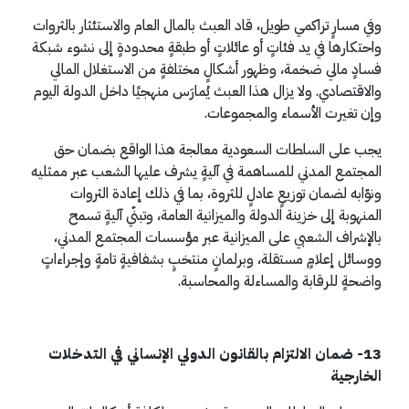
وفي مسارٍ تراكمي طويل، قاد العبث بالمال العام والاستئثار بالثروات
واحتكارها في يد فئاتٍ أو عائلاتٍ أو طبقةٍ محدودةٍ إلى نشوء شبكة
فسادٍ مالي ضخمة، وظهور أشكالٍ مختلفةٍ من الاستغلال المالي
والاقتصادي. ولا يزال هذا العبث يُمارَس منهجيًا داخل الدولة اليوم
وإن تغيرت الأسماء والمجموعات.
يجب على السلطات السعودية معالجة هذا الواقع بضمان حق
المجتمع المدني للمساهمة في آليةٍ يشرف عليها الشعب عبر ممثليه
ونوّابه لضمان توزيعٍ عادلٍ للثروة، بما في ذلك إعادة الثروات
المنهوبة إلى خزينة الدولة والميزانية العامة، وتبنّي آليةٍ تسمح
بالإشراف الشعبي على الميزانية عبر مؤسسات المجتمع المدني،
ووسائل إعلامٍ مستقلة، وبرلمانٍ منتخبٍ بشفافيةٍ تامةٍ وإجراءاتٍ
واضحةٍ للرقابة والمساءلة والمحاسبة.
13- ضمان الالتزام بالقانون الدولي الإنساني في التدخلات
الخارجية