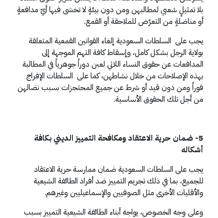
بلا تمثيلٍ شعبي لمطالبهن ومن دون بيئةٍ لا تخشى فيها أيّ مدافعةٍ
أو مناضلةٍ من التعرّض للملاحقة أو القمع.
يجب على السلطات السعودية إلغاء القوانين القمعية المتعلقة
بولاية الرجل بشكل كامل، وإسقاط كافة التهم الموجهة إلى
المدافعات عن حقوق النساء اللاتي لعبن دوراً جوهرياً في المطالبة
بهذه الإصلاحات من خلال نشاطهن، كما على السلطات الإفراج
فوراً ومن دون قيد أو شرط عن جميع المحتجزات بسبب نضالهن
من أجل تلك الحقوق الأساسية.
5- ضمان حرية الاعتقاد ومكافحة التمييز الديني بكافة
أشكاله
يجب على السلطات السعودية ضمان ممارسة حرية الاعتقاد
للجميع، بما في ذلك تجريم التمييز ضد أفراد الطائفة الشيعية
والأقليات الأخرى مثل الصوفيين والإسماعيليين وغيرهم.
وعلى وجه الخصوص، يواجه أبناء الطائفة الشيعية التمييز بسبب