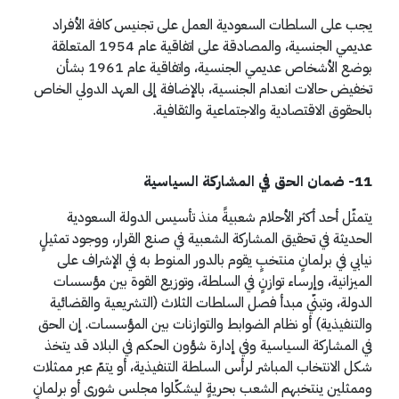
يجب على السلطات السعودية العمل على تجنيس كافة الأفراد
عديمي الجنسية، والمصادقة على اتفاقية عام 1954 المتعلقة
بوضع الأشخاص عديمي الجنسية، واتفاقية عام 1961 بشأن
تخفيض حالات انعدام الجنسية، بالإضافة إلى العهد الدولي الخاص
بالحقوق الاقتصادية والاجتماعية والثقافية.
11- ضمان الحق في المشاركة السياسية
يتمثّل أحد أكثر الأحلام شعبيةً منذ تأسيس الدولة السعودية
الحديثة في تحقيق المشاركة الشعبية في صنع القرار، ووجود تمثيلٍ
نيابي في برلمانٍ منتخبٍ يقوم بالدور المنوط به في الإشراف على
الميزانية، وإرساء توازنٍ في السلطة، وتوزيع القوة بين مؤسسات
الدولة، وتبنّي مبدأ فصل السلطات الثلاث (التشريعية والقضائية
والتنفيذية) أو نظام الضوابط والتوازنات بين المؤسسات. إن الحق
في المشاركة السياسية وفي إدارة شؤون الحكم في البلاد قد يتخذ
شكل الانتخاب المباشر لرأس السلطة التنفيذية، أو يتمّ عبر ممثلات
وممثلين ينتخبهم الشعب بحريةٍ ليشكّلوا مجلس شورى أو برلمانٍ