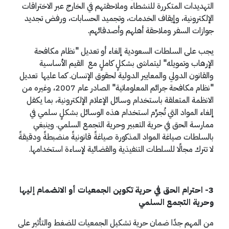
التهديدات المتكررة للنشطاء وملاحقتهم في الخارج عبر الاختراقات
الإلكترونية، وإيقاف الخدمات، وتجميد الحسابات، ورفض تجديد
جوازات السفر وملاحقة أهلهم وأصدقائهم.
يجب على السلطات السعودية إلغاء أو تعديل "نظام مكافحة
الإرهاب وتمويله" ليتماشى بشكلٍ كاملٍ مع القيم الأساسية
والقانون الدولي والمعايير الدولية لحقوق الإنسان. كما عليها تعديل
"نظام مكافحة جرائم المعلوماتية" الصادر عام 2007، وغيره من
الانظمة المتعلقة باستخدام وسائل الإعلام الإلكترونية، بما يكفل
إلغاء المواد التي تُجرِّم استخدام هذه الوسائل بشكلٍ سلمي في
ممارسة الحق في حرية التعبير وحرية التجمع السلمي. وينبغي
بالسلطات صياغة المواد المذكورة صياغةً قانونيةً منضبطةً ودقيقةً
لا تترك مجالًا للسلطات التنفيذية والقضائية لإساءة استخدامها.
3- احترام الحق في حرية تكوين الجمعيات أو الانضمام إليها
وحرية التجمع السلمي
من المهم جدًا ضمان حرية تشكيل الجمعيات للضغط والتأثير على