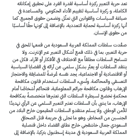
تعد حرية التعبير ركيزة أساسية لقدرة الفرد على تحقيق إمكاناته
الكاملة، و ركيزة أساسية لتقييم الأداء الحكومي والمساعدة في
صياغة السياسات والقوانين التي تمثّل وتضمن حقوق الجميع. كما
أنها ركيزة أساسية لحماية التعددية، بالإضافة إلى كونها حقًا أساسيًا
من حقوق الإنسان.
صعَّدت سلطات المملكة العربية السعودية من قمعها للحق في
حرية التعبير، بما في ذلك قمع أشكال التعبير عبر الإنترنت. ولا
تتسامح السلطات مطلقاً مع الاختلاف في الأفكار أو الآراء. فكل من
ينتقد السلطات أو يعبِّر بشكلٍ سلمي عن آرائه في القضايا السياسية
أو الاقتصادية أو الاجتماعية، يجد نفسه عُرضةً للمضايقة والاحتجاز
التعسفي والمحاكمة. وتُسيء السلطات استخدام قانون مكافحة
الإرهاب وقانون مكافحة جرائم المعلوماتية، فتحاكم أشخاصًا أمام
محكمةٍ تخضع لسيطرة السلطات التي تعتبرها متخصصةً بمكافحة
الإرهاب، ما يشي بأن السلطات تعتبر التعبير السلمي عن الرأي تهديدًا
للأمن الوطني. ولا يسلم منتقدو السلطات المقيمون خارج البلاد من
الجنسين من المخاطر، وهو ما تجلى في جريمة قتل الصحافي
السعودي جمال خاشقجي خارج نطاق القضاء داخل قنصلية
المملكة العربية السعودية في مدينة إسطنبول بتركيا، بالإضافة إلى