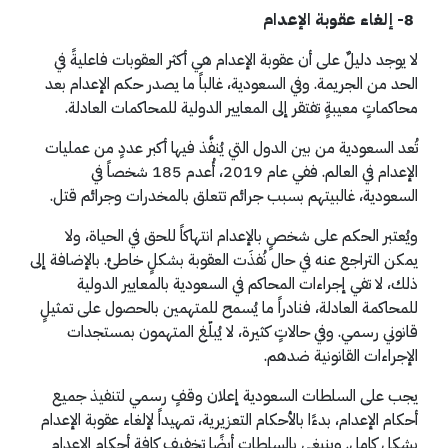
8- إلغاء عقوبة الإعدام
لا يوجد دليلٌ على أن عقوبة الإعدام هي أكثر العقوبات فاعليةً في
الحد من الجريمة. وفي السعودية، غالباً ما يصدر حكم الإعدام بعد
محاكماتٍ معيبةٍ تفتقر إلى المعايير الدولية للمحاكمات العادلة.
تُعد السعودية من بين الدول التي يُنفَّذ فيها أكبر عددٍ من عمليات
الإعدام في العالم. ففي عام 2019، أُعدم 185 شخصاً في
السعودية، غالبيتهم بسبب جرائم تتعلق بالمخدرات وجرائم قتل.
ويُعتبر الحكم على شخصٍ بالإعدام انتهاكاً للحق في الحياة، ولا
يمكن التراجع عنه في حال نُفذَت العقوبة بشكلٍ خاطئ. بالإضافة إلى
ذلك، لا تفي إجراءات المحاكم في السعودية بالمعايير الدولية
للمحاكمة العادلة، فنادراً ما يُسمح للمتهمين بالحصول على تمثيلٍ
قانوني رسمي. وفي حالاتٍ كثيرة، لا يُبلّغ المتهمون بمستجدات
الإجراءات القانونية ضدهم.
يجب على السلطات السعودية إعلان وقفٍ رسمي لتنفيذ جميع
أحكام الإعدام، بدءًا بالأحكام التعزيرية، تمهيداً لإلغاء عقوبة الإعدام
بشكلٍ كامل. وينبغي بالسلطات أيضًا تخفيف كافة أحكام الإعدام