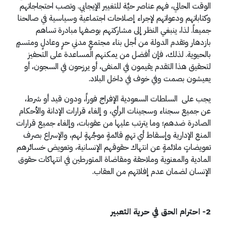
الوقت الحالي، فهم عناصر حيَّة للتغيير الإيجابي. وتصب احتجاجاتهم
وكتاباتهم ودعواتهم لإجراء إصلاحات اجتماعية وسياسية في صالحنا
جميعاً. لذا، ينبغي النظر إلى مشاركتهم بوصفها مبادرة تساهم
بازدهار وتقدم الدولة من أجل بناء مجتمعٍ مدني حرٍ وعادلٍ ومتسمٍ
بالحيوية. لذلك، فإن أفضل من يمكنهم المساعدة على التحفيز
لتحقيق هذا التقدم يقيمون في المنفى، أو يرزحون في السجون، أو
يعيشون بصمت وفي خوف في داخل البلاد.
يجب على السلطات السعودية الإفراج فوراً، ودون قيد أو شرط،
عن جميع سجناء وسجينات الرأي، و إلغاء قرارات الإدانة والأحكام
الصادرة ضدهم؛ وما يترتب عليها من عقوبات، وإلغاء جميع قرارات
المنع الإدارية وإسقاط أي تهمٍ قائمةٍ موجَّهةٍ لهم، والإسراع بصرف
تعويضاتٍ ملائمةٍ عن انتهاك حقوقهم الإنسانية، وتعويض خسائرهم
المادية والمعنوية وملاحقة ومقاضاة المتورطين في انتهاكات حقوق
الإنسان لضمان عدم إفلاتهم من العقاب.
2- احترام الحق في حرية التعبير