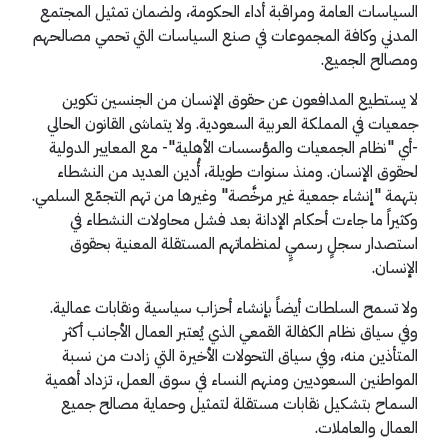
السياسات العامة ومراقبة أداء الحكومة، ولضمان تمثيل المجتمع
المدني وكافة المجموعات في صنع السياسات التي تحمي مصالحهم
ومصالح الجميع.
لا يستطيع المدافعون عن حقوق الإنسان من الجنسين تكوين
جمعيات في المملكة العربية السعودية. ولا يتماشى القانون الحالي
-أي "نظام الجمعيات والمؤسسات الأهلية"- مع المعايير الدولية
لحقوق الإنسان. ومنذ سنوات طويلة، أُدين العديد من النشطاء
بتهمة "إنشاء جمعية غير مرخَّصة" وغيرها من تهم التجمّع السلمي.
وكثيراً ما جاءت أحكام الإدانة بعد فشل محاولات النشطاء في
استصدار سجلٍ رسميٍ لمنظماتهم المستقلة المعنية بحقوق
الإنسان.
ولا تسمح السلطات أيضاً بإنشاء أحزاب سياسية ونقابات عمالية.
وفي سياق نظام الكفالة القمعي الذي يُعتبر العمال الأجانب أكثر
المتأذين منه، وفي سياق التحولات الأخيرة التي زادت من نسبة
المواطنين السعوديين ومنهم النساء في سوق العمل، تزداد أهمية
السماح بتشكيل نقابات مستقلة لتمثيل وحماية مصالح جميع
العمال والعاملات.