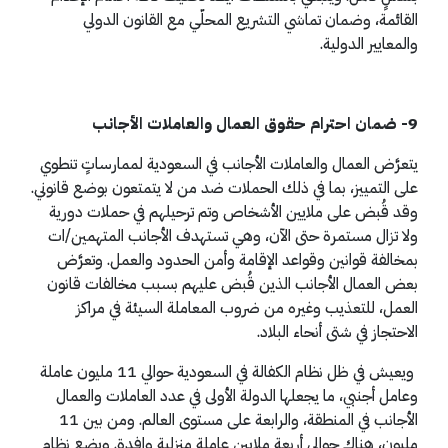
القائمة، وضمان تماشي التشريع المحلّي مع القانون الدولي
والمعايير الدولية.
9- ضمان احترام حقوق العمال والعاملات الأجانب
يتعرَّض العمال والعاملات الأجانب في السعودية لممارساتٍ تنطوي
على التمييز، بما في ذلك الحملات ضد من لا يتمتعون بوضع قانوني.
وقد قُبض على ملايين الأشخاص وتم ترحيلهم في حملات دورية
ولا تزال مستمرة حتى الآن، وهي تستهدف الأجانب المتهمين/ات
بمخالفة قوانين وقواعد الإقامة وأمن الحدود والعمل. وتعرَّض
بعض العمال الأجانب الذين قُبض عليهم بسبب مخالفات قانون
العمل، للتعذيب وغيره من ضروب المعاملة السيئة في مراكز
الاحتجاز في شتى أنحاء البلاد.
ويعيش في ظل نظام الكفالة في السعودية حوالي 11 مليون عاملة
وعامل أجنبي، ما يجعلها الدولة الأولى في عدد العاملات والعمال
الأجانب في المنطقة، والرابعة على مستوى العالم. ومن بين 11
مليون، هناك حوالي أربعة ملايين عاملة منزلية وافدة. ويضع نظام