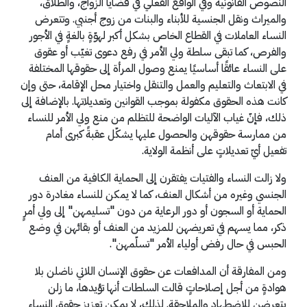
النصوص القانونية وفي الواقع الفعلي في قضايا الزواج، والطلاق،
والميراث ونقل الجنسية للأبناء والبنات من زوج أجنبي. وتتعرض
النساء العاملات في القطاع الخاص بشكل أكبر لهوّةٍ بالغةٍ في الأجور
والفرص، كما تبقى سلطة ولي الأمر في رفع دعوى تغيّب أو عقوق
على النساء عائقًا أساسيًا يمنع وصول المرأة إلى حقوقها المختلفة
في الابتعاث والتعليم والعمل والتنقل واختيار محل الإقامة، حتى وإن
كانت هذه الحقوق مكفولة بموجب القوانين وتعديلاتها. بالإضافة إلى
ذلك، فإنّ غياب الآليات الواضحة للتظلم من منع ولي الأمر للنساء
من ممارسة حقوقهن والحصول عليها يشكّل عقبةً كبرى أمام
تفعيل أيّ تعديلاتٍ على أنظمة الولاية.
ولا زالت النساء والفتيات يفتقرن إلى الحماية الكافية من العنف
الجنسي وغيره من أشكال العنف، كما لا يمكن للنساء مغادرة دور
الحماية أو السجون أو دور الرعاية من دون "تسليمهن" إلى ولي أمرٍ
ذكر، مما يسهم في تعريضهن للمزيد من العنف أو بقائهن في وضع
الحبس في حال رفض أولياء الأمر "تسلّمهن".
ومن المفارقة أن المدافعات عن حقوق الإنسان اللاتي ناضلن بلا
هوادةٍ من أجل إصلاحاتٍ قالت السلطات أنها تؤيدها، ما زلن
يتعرضن للاضطهاد والملاحقة. لذلك، لا يمكن تعزيز حقوق النساء