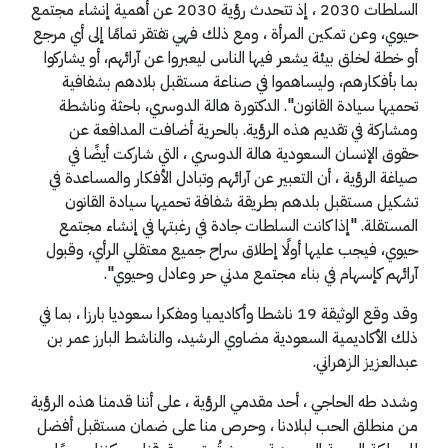
السلطات 2030 ، إذ تتحدث رؤية 2030 عن أهمية إنشاء مجتمع
حيوي، وعن تمكين المرأة ، ومع ذلك فهي تفتقر تمامًا إلى أي مرجع
أو خطة لخلق بيئة يشعر فيها الناس ليعبروا عن آرائهم، أو يشاركوا
بما بأفكارهم، وليساهموا في صناعة مستقبل بلادهم بشفافية
تحميها سيادة القانون". الدكتورة هالة الدوسري، باحثة وناشطة
ومشاركة في تقديم هذه الرؤية. بالحرية أضافت المدافعة عن
حقوق الإنسان السعودية هالة الدوسري ، التي شاركت أيضًا في
صياغة الرؤية ، أن التعبير عن آرائهم وتبادل الأفكار والمساعدة في
تشكيل مستقبل بلدهم بطريقة شفافة تحميها سيادة القانون
المستقلة. "إذا كانت السلطات جادة في رغبتها في إنشاء مجتمع
حيوي، فيجب عليها أولًا إطلاق سراح جميع معتقلي الرأي، وقبول
آرائهم كإسهام في بناء مجتمع مدني حر وعادل وحيوي".
وقد وقع الوثيقة 19 ناشطا وأكاديميا ومفكرا سعوديا بارزا ، بما في
ذلك الأكاديمية السعودية مضاوي الرشيد، والناشط البارز عمر بن
عبدالعزيز الزهراني.
وشدد طه الحاجي ، أحد مقدمي الرؤية ، على أننا قدمنا هذه الرؤية
من منطلق الحب لبلادنا ، وحرص منا على ضمان مستقبل أفضل