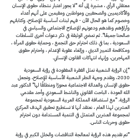
معتقلي الرأي ، مشيرة إلى أنه "لا يجوز اعتبار نشطاء حقوق الإنسان
والأكاديميين والصحفيين ومواطنين ومقيمين على أنهم أعداء
وخصوم كما هو الحال الآن - فهم لبنات أساسية للإصلاح، وكتاباتهم
وآراؤهم ونقدهم ودعوتهم للإصلاح الاجتماعي والسياسي في
صالحنا جميعًا". ثم تمضي الوثيقة في ذكر دعوات أخرى للسلطات
السعودية ، بما في ذلك احترام حق التجمع ، وحماية حقوق المرأة ،
ومكافحة التمييز الديني ، وإلغاء عقوبة الإعدام ، واحترام حقوق
المهاجرين، وإنهاء انتهاكات القانون الإنساني.
"إن الرؤية الشعبية تمثل الفقرة المفقودة في رؤية السعودية
2030، وتقدم وجهة النظر الشعبية الأساسية للإصلاح، وتجعل
حقوق الإنسان والعدالة الاجتماعية محورًا ومنطلقًا لها" الدكتور عبد
الله العودة ، الباحث القانوني والناشط السعودي وأحد مقدمي
الرؤية. "مع استضافة المملكة العربية السعودية لمجموعة
العشرين لهذا العام ، نعتقد أنها لا تستطيع تحقيق الهدف المركزي
لمجموعة العشرين المتمثل في التنمية المستدامة دون احترام
حقوق وحريات الناس.
"تم تقديم هذه الرؤية لمعالجة التناقضات والخلل الكبير في رؤية