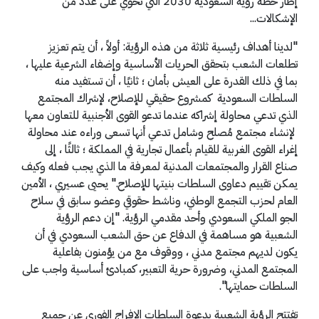
إطار خطة رؤية السعودية 2030 التي تحوي على عدد من
الإشكالات...
"لدينا أهداف رئيسية ثلاثة من هذه الرؤية: أولاً ، أن يتم تعزيز
تطلعات الشعب بتحقق الحريات الأساسية وإضفاء الشرعية عليها ،
بما في ذلك القدرة على العيش بأمان ؛ ثانيًا ، أن تستفيد منه
السلطات السعودية كمشروع حقيقي للإصلاح، لإشراك المجتمع
الذي تدعي محاولة إشراكه عندما تدعو القوى الأجنبية للتعاون معها
لإنشاء مجتمع مُصلح وشامل تدعي أنها تسعى وراءه عند محاولة
إغراء القوى الغربية للقيام بأعمال تجارية في المملكة ؛ ثالثًا ، إلى
صناع القرار والمجتمعات المدنية لمعرفة ما الذي يجب فعله وكيف
يمكن تقييم دعاوى السلطات بنيتها للإصلاح." يحيى عسيري ، الأمين
العام لحزب التجمع الوطني، وناشط حقوقي وعضو سابق في سلاح
الجو الملكي السعودي وأحد مقدمي الرؤية. "إن دعم الرؤية
الشعبية هو مساهمة في الدفاع عن حق الشعب السعودي في أن
يكون لديهم مجتمع مدني ، ووقوف مع من يؤمنون بفاعلية
المجتمع المدني، وضرورة حرية التعبير، كمبادئ أساسية واجب على
السلطات حمايتها".
تفتتح الرؤية الشعبية بدعوة السلطات الإفراج الفوري عن جميع